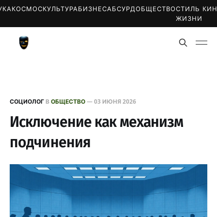
УКА
КОСМОС
КУЛЬТУРА
БИЗНЕС
АБСУРД
ОБЩЕСТВО
СТИЛЬ
КИ
ЖИЗНИ
СОЦИОЛОГ
В
ОБЩЕСТВО
—
03 ИЮНЯ 2026
Исключение как механизм
подчинения