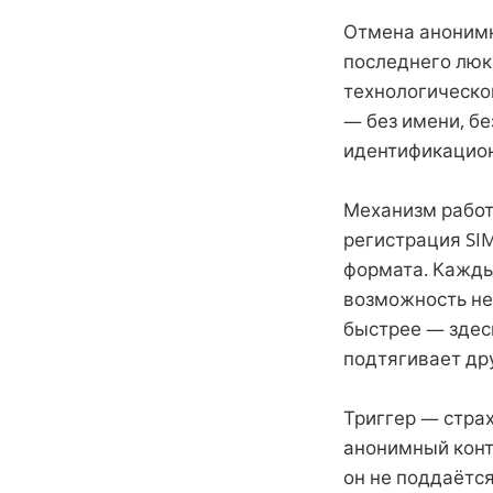
Отмена анонимн
последнего люк
технологическо
— без имени, бе
идентификацион
Механизм работ
регистрация SIM
формата. Кажды
возможность не
быстрее — здес
подтягивает др
Триггер — стра
анонимный конта
он не поддаётс