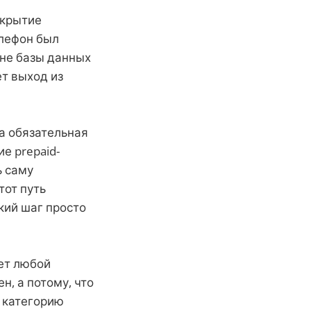
акрытие
елефон был
вне базы данных
ет выход из
а обязательная
е prepaid-
ь саму
тот путь
кий шаг просто
ет любой
н, а потому, что
т категорию