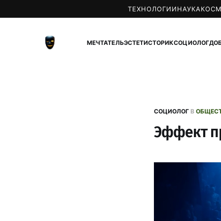
ТЕХНОЛОГИИ
НАУКА
КОС
МЕЧТАТЕЛЬ
ЭСТЕТ
ИСТОРИК
СОЦИОЛОГ
ДО
СОЦИОЛОГ
В
ОБЩЕС
Эффект п