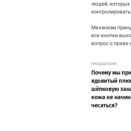
людей, которых
контролировать 
Механизм прину
все кнопки вых
вопрос о праве 
ПРЕДЫДУЩИЙ
Почему мы пр
ядовитый плю
шёлковую зана
кожа не начин
чесаться?