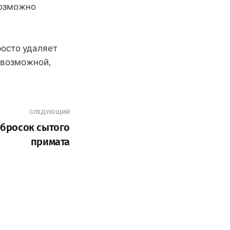
возможно
росто удаляет
евозможной,
СЛЕДУЮЩИЙ
бросок сытого
примата