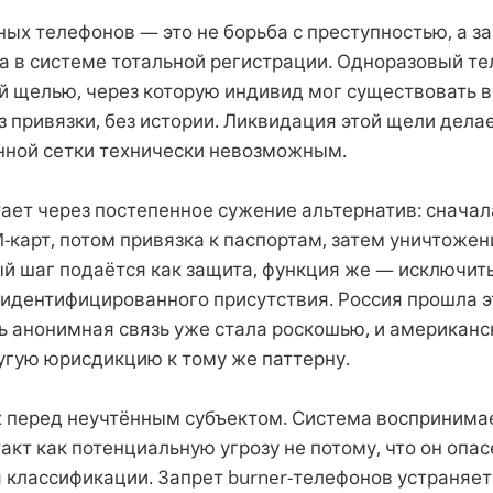
ых телефонов — это не борьба с преступностью, а з
а в системе тотальной регистрации. Одноразовый т
й щелью, через которую индивид мог существовать 
з привязки, без истории. Ликвидация этой щели дела
ной сетки технически невозможным.
ает через постепенное сужение альтернатив: сначал
-карт, потом привязка к паспортам, затем уничтожени
й шаг подаётся как защита, функция же — исключит
идентифицированного присутствия. Россия прошла э
ь анонимная связь уже стала роскошью, и американс
угую юрисдикцию к тому же паттерну.
х перед неучтённым субъектом. Система воспринима
кт как потенциальную угрозу не потому, что он опасе
я классификации. Запрет burner-телефонов устраняе