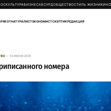
МОС
КУЛЬТУРА
БИЗНЕС
АБСУРД
ОБЩЕСТВО
СТИЛЬ ЖИЗНИ
КИН
БРЯКОТ
НАТУРАЛИСТ
ЭКОНОМИСТ
СКЕПТИК
РЕДАКЦИЯ
ТВО
—
14 ИЮНЯ 2026
риписанного номера