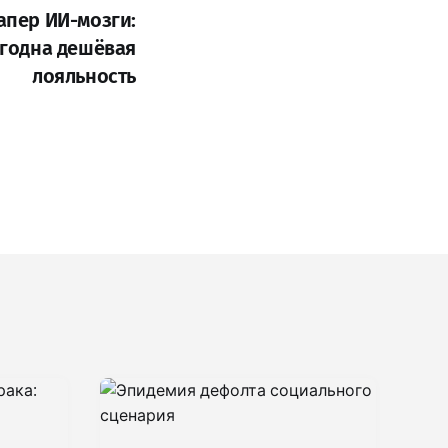
апер ИИ-мозги:
годна дешёвая
лояльность