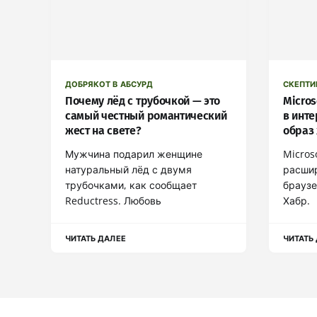
ДОБРЯКОТ В АБСУРД
СКЕПТИ
Почему лёд с трубочкой — это
Micros
самый честный романтический
в инте
жест на свете?
образ
Мужчина подарил женщине
Micros
натуральный лёд с двумя
расшир
трубочками, как сообщает
браузе
Reductress. Любовь
Хабр.
ЧИТАТЬ ДАЛЕЕ
ЧИТАТЬ