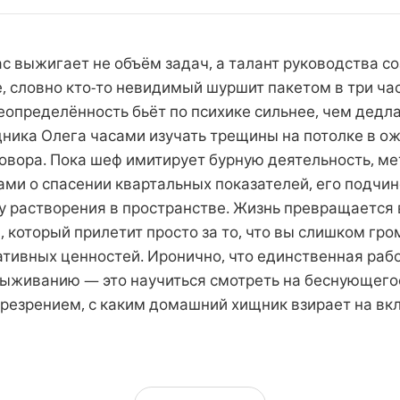
с выжигает не объём задач, а талант руководства с
, словно кто-то невидимый шуршит пакетом в три ча
еопределённость бьёт по психике сильнее, чем дедла
дника Олега часами изучать трещины на потолке в о
овора. Пока шеф имитирует бурную деятельность, ме
ами о спасении квартальных показателей, его подчи
ву растворения в пространстве. Жизнь превращается
 который прилетит просто за то, что вы слишком гр
ативных ценностей. Иронично, что единственная ра
выживанию — это научиться смотреть на беснующегос
резрением, с каким домашний хищник взирает на в