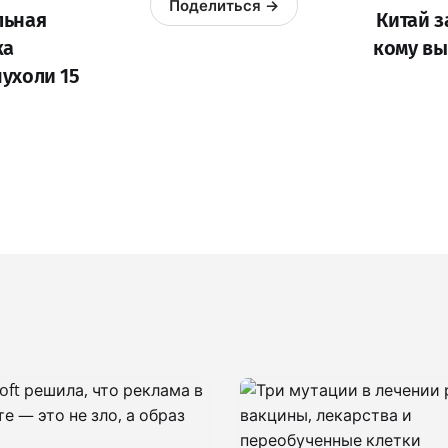
Поделиться →
льная
Китай з
ка
кому вы
ухоли 15