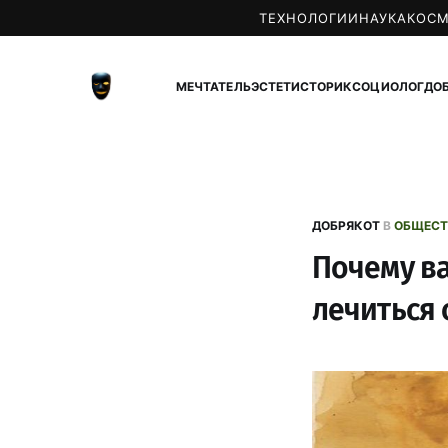
ТЕХНОЛОГИИ
НАУКА
КОС
МЕЧТАТЕЛЬ
ЭСТЕТ
ИСТОРИК
СОЦИОЛОГ
ДО
ДОБРЯКОТ
В
ОБЩЕСТ
Почему ва
лечиться 