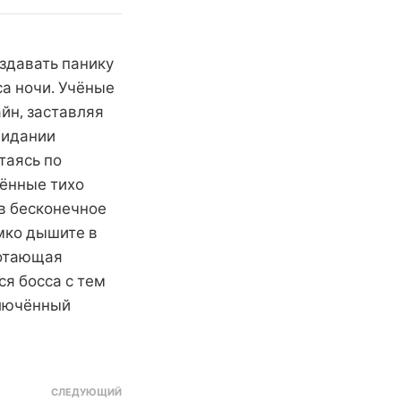
оздавать панику
са ночи. Учёные
йн, заставляя
жидании
таясь по
нённые тихо
 в бесконечное
омко дышите в
ботающая
я босса с тем
ключённый
СЛЕДУЮЩИЙ