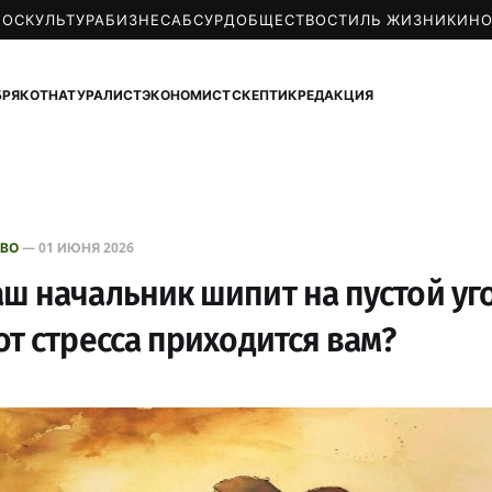
МОС
КУЛЬТУРА
БИЗНЕС
АБСУРД
ОБЩЕСТВО
СТИЛЬ ЖИЗНИ
КИН
БРЯКОТ
НАТУРАЛИСТ
ЭКОНОМИСТ
СКЕПТИК
РЕДАКЦИЯ
ВО
—
01 ИЮНЯ 2026
ш начальник шипит на пустой уго
от стресса приходится вам?