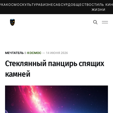
УКА
КОСМОС
КУЛЬТУРА
БИЗНЕС
АБСУРД
ОБЩЕСТВО
СТИЛЬ
КИ
ЖИЗНИ
МЕЧТАТЕЛЬ
В
КОСМОС
—
14 ИЮНЯ 2026
Стеклянный панцирь спящих
камней