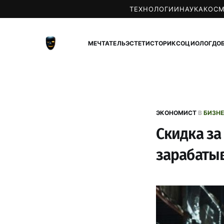
ТЕХНОЛОГИИ
НАУКА
КОС
МЕЧТАТЕЛЬ
ЭСТЕТ
ИСТОРИК
СОЦИОЛОГ
ДО
ЭКОНОМИСТ
В
БИЗН
Скидка за
зарабатыв