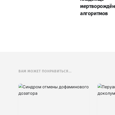
мертворождё
алгоритмов
ВАМ МОЖЕТ ПОНРАВИТЬСЯ...