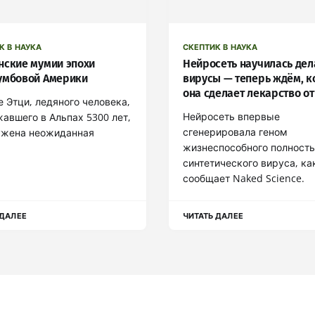
К В НАУКА
СКЕПТИК В НАУКА
нские мумии эпохи
Нейросеть научилась дел
умбовой Америки
вирусы — теперь ждём, к
она сделает лекарство от
е Этци, ледяного человека,
Нейросеть впервые
авшего в Альпах 5300 лет,
сгенерировала геном
ужена неожиданная
жизнеспособного полност
синтетического вируса, ка
сообщает Naked Science.
 ДАЛЕЕ
ЧИТАТЬ ДАЛЕЕ