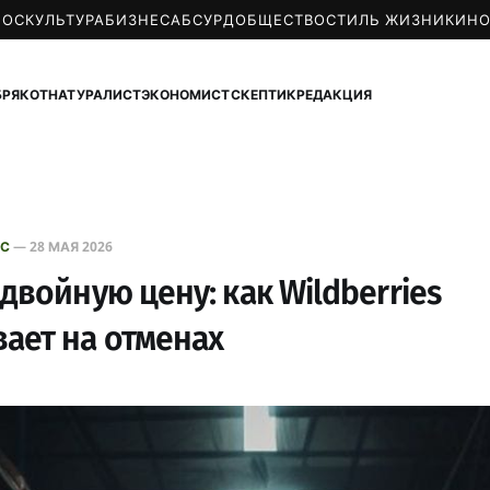
МОС
КУЛЬТУРА
БИЗНЕС
АБСУРД
ОБЩЕСТВО
СТИЛЬ ЖИЗНИ
КИН
БРЯКОТ
НАТУРАЛИСТ
ЭКОНОМИСТ
СКЕПТИК
РЕДАКЦИЯ
ЕС
—
28 МАЯ 2026
 двойную цену: как Wildberries
ает на отменах