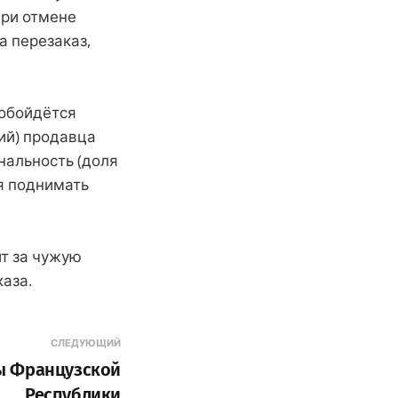
при отмене
а перезаказ,
 обойдётся
ий) продавца
нальность (доля
я поднимать
т за чужую
аза.
СЛЕДУЮЩИЙ
ы Французской
Республики