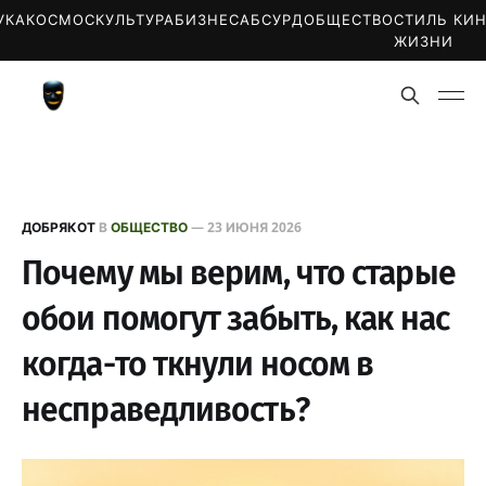
УКА
КОСМОС
КУЛЬТУРА
БИЗНЕС
АБСУРД
ОБЩЕСТВО
СТИЛЬ
КИ
ЖИЗНИ
ДОБРЯКОТ
В
ОБЩЕСТВО
—
23 ИЮНЯ 2026
Почему мы верим, что старые
обои помогут забыть, как нас
когда-то ткнули носом в
несправедливость?