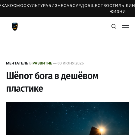
УКА
КОСМОС
КУЛЬТУРА
БИЗНЕС
АБСУРД
ОБЩЕСТВО
СТИЛЬ
КИ
ЖИЗНИ
МЕЧТАТЕЛЬ
В
РАЗВИТИЕ
—
03 ИЮНЯ 2026
Шёпот бога в дешёвом
пластике