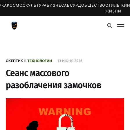
УКА
КОСМОС
КУЛЬТУРА
БИЗНЕС
АБСУРД
ОБЩЕСТВО
СТИЛЬ
КИ
ЖИЗНИ
СКЕПТИК
В
ТЕХНОЛОГИИ
—
13 ИЮНЯ 2026
Сеанс массового
разоблачения замочков