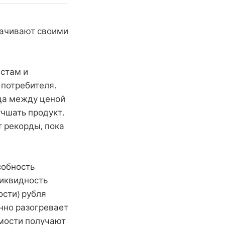
лачивают своими
стам и
 потребителя.
ица между ценой
учшать продукт.
т рекорды, пока
собность
Ликвидность
ости) рубля
нно разогревает
имости получают