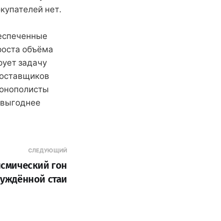
окупателей нет.
беспеченные
роста объёма
рует задачу
поставщиков
монополисты
 выгоднее
СЛЕДУЮЩИЙ
смический гон
уждённой стаи