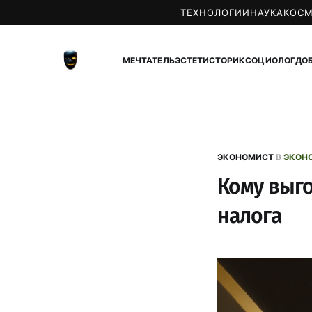
ТЕХНОЛОГИИ
НАУКА
КОС
МЕЧТАТЕЛЬ
ЭСТЕТ
ИСТОРИК
СОЦИОЛОГ
ДО
ЭКОНОМИСТ
В
ЭКОН
Кому выг
налога