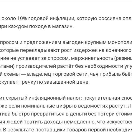
 около 10% годовой инфляции, которую россияне оп
ри каждом походе в магазин.
просом и предложением выгоден крупным монополи
которые перекладывают рост издержек на конечного
ние не успевает за спросом, маржинальность (разн
атами) производителей растёт без необходимости ул
й схемы — владелец торговой сети, чья прибыль бьё
окупает гречку по завышенной цене.
ит скрытый инфляционный налог: покупательная спо
даже если номинальные цифры в ведомостях растут. 
тива быстро превратиться в деньги без потери стоим
ляя людей тратить доходы немедленно, что искусстве
с. В результате поставщики товаров первой необход