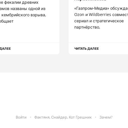
е фекалии древних
«Газпром‑Медиа» обсужда
змов названы одной из
Ozon и Wildberries совмес
 кембрийского взрыва,
сериал и стратегическое
общает
партнёрство,
 ДАЛЕЕ
ЧИТАТЬ ДАЛЕЕ
Войти
Фактяня, Снайдер, Кот Грешник
Зачем?