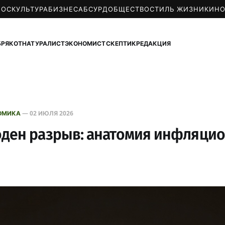
МОС
КУЛЬТУРА
БИЗНЕС
АБСУРД
ОБЩЕСТВО
СТИЛЬ ЖИЗНИ
КИН
БРЯКОТ
НАТУРАЛИСТ
ЭКОНОМИСТ
СКЕПТИК
РЕДАКЦИЯ
ОМИКА
—
02 ИЮЛЯ 2026
оден разрыв: анатомия инфляци