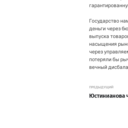
гарантированную
Государство на
деньги через б
выпуска товаров
насыщения рынк
через управляе
потеряли бы ры
вечный дисбала
ПРЕДЫДУЩИЙ
Юстинианова ч