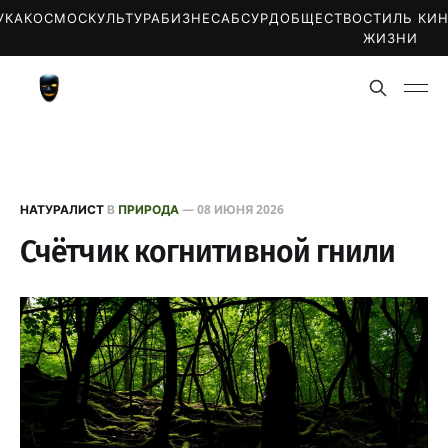
УКА
КОСМОС
КУЛЬТУРА
БИЗНЕС
АБСУРД
ОБЩЕСТВО
СТИЛЬ
КИ
ЖИЗНИ
НАТУРАЛИСТ
В
ПРИРОДА
—
08 ИЮНЯ 2026
Счётчик когнитивной гнили