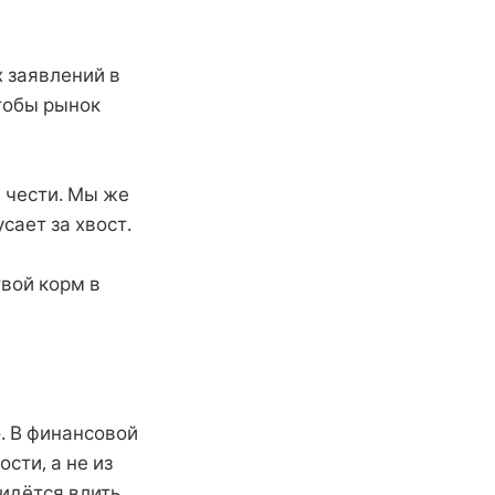
х заявлений в
чтобы рынок
в чести. Мы же
сает за хвост.
твой корм в
. В финансовой
сти, а не из
ридётся влить