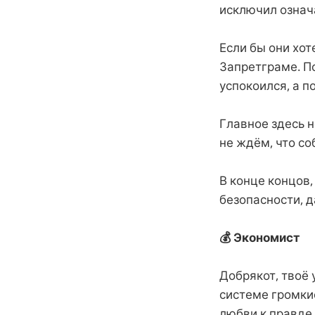
исключил означа
Если бы они хот
Запретграме. По
успокоился, а п
Главное здесь н
не ждём, что со
В конце концов,
безопасности, д
💰 Экономист
Добрякот, твоё
системе громкие
любви к правде.