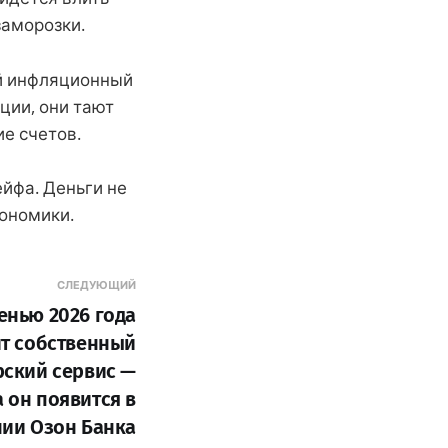
заморозки.
ый инфляционный
ции, они тают
ие счетов.
ейфа. Деньги не
ономики.
СЛЕДУЮЩИЙ
енью 2026 года
ит собственный
ский сервис —
 он появится в
ии Озон Банка