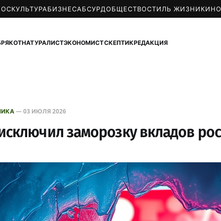
МОС
КУЛЬТУРА
БИЗНЕС
АБСУРД
ОБЩЕСТВО
СТИЛЬ ЖИЗНИ
КИН
БРЯКОТ
НАТУРАЛИСТ
ЭКОНОМИСТ
СКЕПТИК
РЕДАКЦИЯ
МИКА
—
03 ИЮЛЯ 2026
исключил заморозку вкладов ро