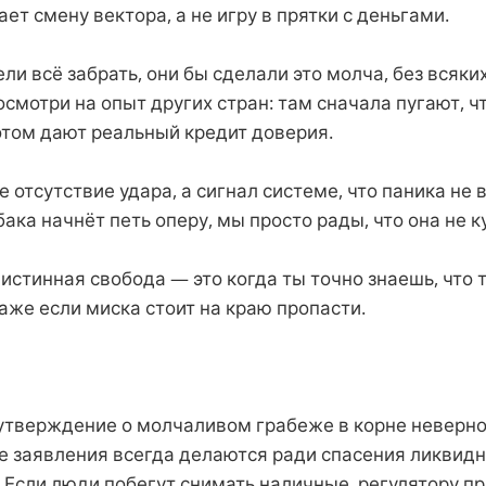
ет смену вектора, а не игру в прятки с деньгами.
ели всё забрать, они бы сделали это молча, без всяки
смотри на опыт других стран: там сначала пугают, 
отом дают реальный кредит доверия.
е отсутствие удара, а сигнал системе, что паника не 
бака начнёт петь оперу, мы просто рады, что она не ку
 истинная свобода — это когда ты точно знаешь, что 
аже если миска стоит на краю пропасти.
 утверждение о молчаливом грабеже в корне неверно
 заявления всегда делаются ради спасения ликвидно
 Если люди побегут снимать наличные, регулятору п