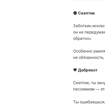
🟡 Скептик
Заботкин исклю
он не передумае
обратно».
Особенно умиляе
не обязанность,
💗 Добрякот
Скептик, ты зан
пессимизм — это
Ты ошибаешься,