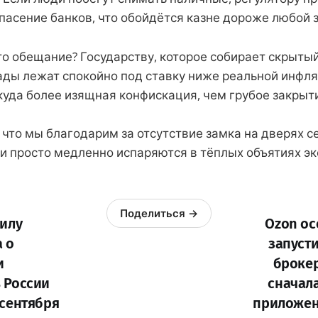
пасение банков, что обойдётся казне дороже любой 
то обещание? Государству, которое собирает скрыт
ады лежат спокойно под ставку ниже реальной инфля
о куда более изящная конфискация, чем грубое закрыт
 что мы благодарим за отсутствие замка на дверях с
и просто медленно испаряются в тёплых объятиях эк
Поделиться →
силу
Ozon ос
 о
запуст
и
брокер
 России
сначала
 сентября
приложен