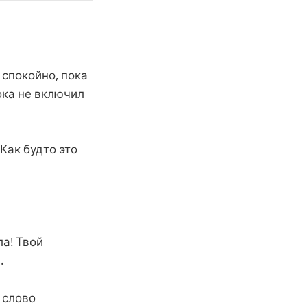
 спокойно, пока
ока не включил
Как будто это
ла! Твой
.
 слово