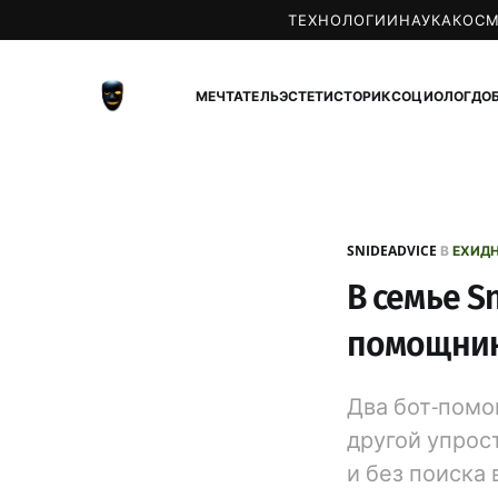
ТЕХНОЛОГИИ
НАУКА
КОС
МЕЧТАТЕЛЬ
ЭСТЕТ
ИСТОРИК
СОЦИОЛОГ
ДО
SNIDEADVICE
В
ЕХИД
В семье S
помощника
Два бот-помо
другой упрос
и без поиска 