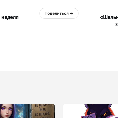
Поделиться →
 недели
«Шальн
З