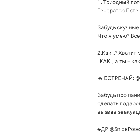
1. Триодный пот
Генератор Потешек
Забудь скучные 
Что я умею? Всё
2.Как...? Хвати
"КАК", а ты – к
🔥 ВСТРЕЧАЙ: @
Забудь про пан
сделать подарок
вызвав эвакуаци
#ДР @SnidePotes