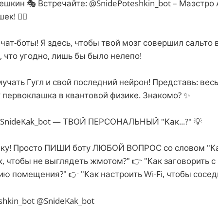
ешкин 🎭 Встречайте: @SnidePoteshkin_bot – Маэстро
! 🤹‍♂️
чат-боты! Я здесь, чтобы твой мозг совершил сальто 
, что угодно, лишь бы было нелепо!
т мучать Гугл и свой последний нейрон! Представь: вес
ак первоклашка в квантовой физике. Знакомо? ✨
SnideKak_bot — ТВОЙ ПЕРСОНАЛЬНЫЙ "Как...?" 💡
ику! Просто ПИШИ боту ЛЮБОЙ ВОПРОС со словом "Как
, чтобы не выглядеть жмотом?" 👉 "Как заговорить с
ю помещения?" 👉 "Как настроить Wi-Fi, чтобы сосед
hkin_bot @SnideKak_bot