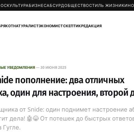
МОС
КУЛЬТУРА
БИЗНЕС
АБСУРД
ОБЩЕСТВО
СТИЛЬ ЖИЗНИ
КИН
БРЯКОТ
НАТУРАЛИСТ
ЭКОНОМИСТ
СКЕПТИК
РЕДАКЦИЯ
НЫЕ УВЕДОМЛЕНИЯ
—
30 ИЮНЯ 2025
nide пополнение: два отличных
, один для настроения, второй д
щника от Snide: один поднимет настроение а
тит дела! 🤖😂 От потешек до быстрых ответо
в Гугле.