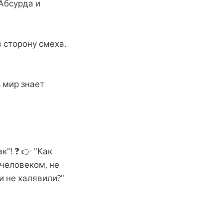
 Абсурда и
в сторону смеха.
ь мир знает
"! ❓ 👉 "Как
 человеком, не
и не халявили?"