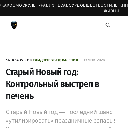
УКА
КОСМОС
КУЛЬТУРА
БИЗНЕС
АБСУРД
ОБЩЕСТВО
СТИЛЬ
КИ
ЖИЗНИ
SNIDEADVICE
В
ЕХИДНЫЕ УВЕДОМЛЕНИЯ
—
13 ЯНВ. 2026
Старый Новый год:
Контрольный выстрел в
печень
Старый Новый год — последний шанс
«утилизировать» праздничные запасы!