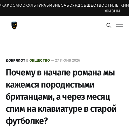
УКА
КОСМОС
КУЛЬТУРА
БИЗНЕС
АБСУРД
ОБЩЕСТВО
СТИЛЬ
КИ
ЖИЗНИ
ДОБРЯКОТ
В
ОБЩЕСТВО
—
27 ИЮНЯ 2026
Почему в начале романа мы
кажемся породистыми
британцами, а через месяц
спим на клавиатуре в старой
футболке?