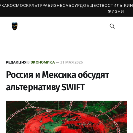
УКА
КОСМОС
КУЛЬТУРА
БИЗНЕС
АБСУРД
ОБЩЕСТВО
СТИЛЬ
КИ
ЖИЗНИ
РЕДАКЦИЯ
В
ЭКОНОМИКА
—
31 МАЯ 2026
Россия и Мексика обсудят
альтернативу SWIFT