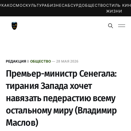
УКА
КОСМОС
КУЛЬТУРА
БИЗНЕС
АБСУРД
ОБЩЕСТВО
СТИЛЬ
КИ
ЖИЗНИ
РЕДАКЦИЯ
В
ОБЩЕСТВО
—
28 МАЯ 2026
Премьер-министр Сенегала:
тирания Запада хочет
навязать педерастию всему
остальному миру (Владимир
Маслов)