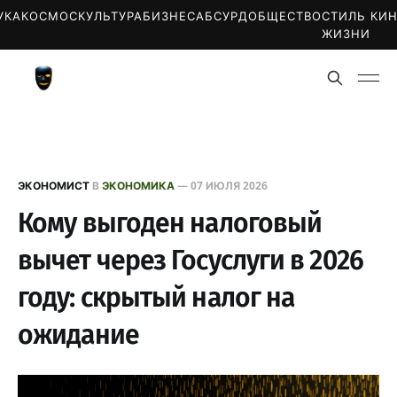
УКА
КОСМОС
КУЛЬТУРА
БИЗНЕС
АБСУРД
ОБЩЕСТВО
СТИЛЬ
КИ
ЖИЗНИ
ЭКОНОМИСТ
В
ЭКОНОМИКА
—
07 ИЮЛЯ 2026
Кому выгоден налоговый
вычет через Госуслуги в 2026
году: скрытый налог на
ожидание