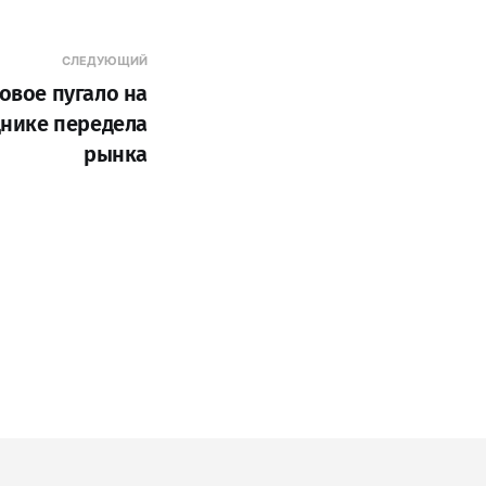
СЛЕДУЮЩИЙ
вое пугало на
нике передела
рынка