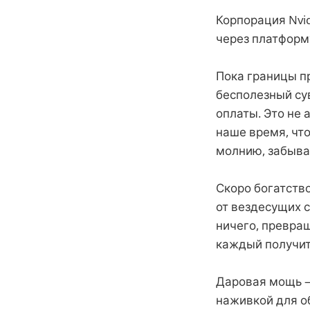
Корпорация Nvid
через платформ
Пока границы п
бесполезный су
оплаты. Это не 
наше время, чт
молнию, забывая
Скоро богатство
от вездесущих с
ничего, превра
каждый получит 
Даровая мощь —
наживкой для о