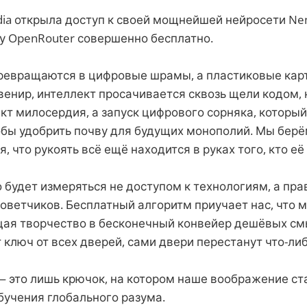
ia открыла доступ к своей мощнейшей нейросети Nem
у OpenRouter совершенно бесплатно.
ревращаются в цифровые шрамы, а пластиковые кар
венир, интеллект просачивается сквозь щели кодом,
акт милосердия, а запуск цифрового сорняка, которы
обы удобрить почву для будущих монополий. Мы берё
, что рукоять всё ещё находится в руках того, кто её
 будет измеряться не доступом к технологиям, а пр
оветчиков. Бесплатный алгоритм приучает нас, что м
щая творчество в бесконечный конвейер дешёвых см
ключ от всех дверей, сами двери перестанут что-либ
 это лишь крючок, на котором наше воображение ст
бучения глобального разума.