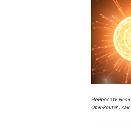
Нейросеть Nemot
OpenRouter , ка