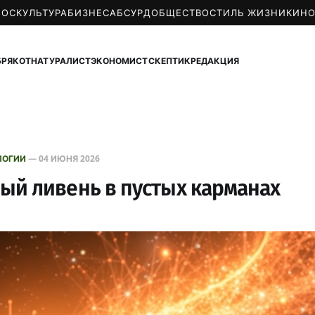
МОС
КУЛЬТУРА
БИЗНЕС
АБСУРД
ОБЩЕСТВО
СТИЛЬ ЖИЗНИ
КИН
БРЯКОТ
НАТУРАЛИСТ
ЭКОНОМИСТ
СКЕПТИК
РЕДАКЦИЯ
ЛОГИИ
—
04 ИЮНЯ 2026
ый ливень в пустых карманах