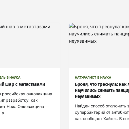
ЕЛЬ В НАУКА
НАТУРАЛИСТ В НАУКА
ый шар с метастазами
Броня, что треснула: как
научились снимать панци
 российская онковакцина
неуязвимых
ит разработку, как
Найден способ отключить 
ает Нож. Онковакцина —
супербактерий от антибиот
, а
как сообщает Хайтек. В п