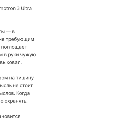
otron 3 Ultra
ты — в
 не требующим
й поглощает
м в руки чужую
 выковал.
авом на тишину
ысль не стоит
ыслов. Когда
о охранять.
ановится