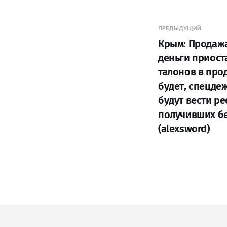
ПРЕДЫДУЩИЙ
Крым: Продажа
деньги приост
талонов в про
будет, спецде
будут вести ре
получивших б
(alexsword)