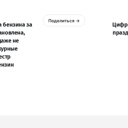
Поделиться →
 бензина за
Цифро
ановлена,
празд
даже не
журные
естр
ензин