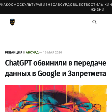
УКА
КОСМОС
КУЛЬТУРА
БИЗНЕС
АБСУРД
ОБЩЕСТВО
СТИЛЬ
КИ
ЖИЗНИ
РЕДАКЦИЯ
В
АБСУРД
—
16 МАЯ 2026
ChatGPT обвинили в передаче
данных в Google и Запретмета