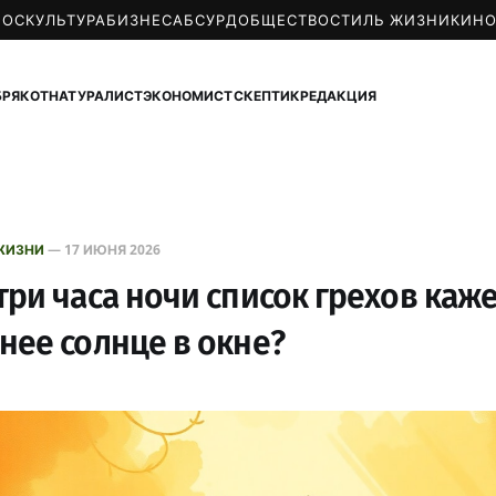
МОС
КУЛЬТУРА
БИЗНЕС
АБСУРД
ОБЩЕСТВО
СТИЛЬ ЖИЗНИ
КИН
БРЯКОТ
НАТУРАЛИСТ
ЭКОНОМИСТ
СКЕПТИК
РЕДАКЦИЯ
ЖИЗНИ
—
17 ИЮНЯ 2026
три часа ночи список грехов каже
нее солнце в окне?