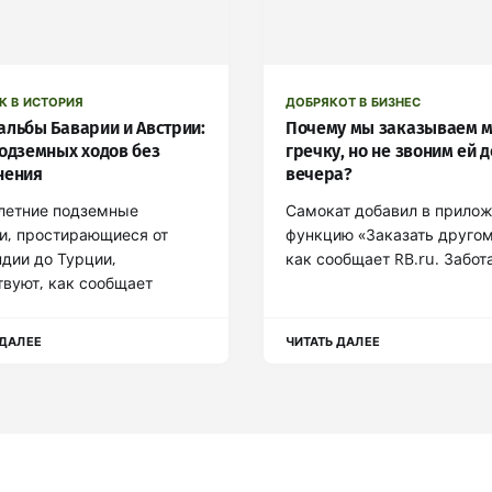
К В ИСТОРИЯ
ДОБРЯКОТ В БИЗНЕС
альбы Баварии и Австрии:
Почему мы заказываем 
подземных ходов без
гречку, но не звоним ей д
нения
вечера?
летние подземные
Самокат добавил в прило
и, простирающиеся от
функцию «Заказать другом
дии до Турции,
как сообщает RB.ru. Забот
вуют, как сообщает
 ДАЛЕЕ
ЧИТАТЬ ДАЛЕЕ