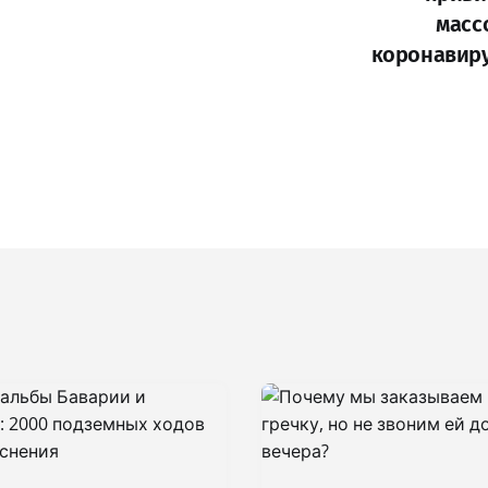
масс
коронавиру