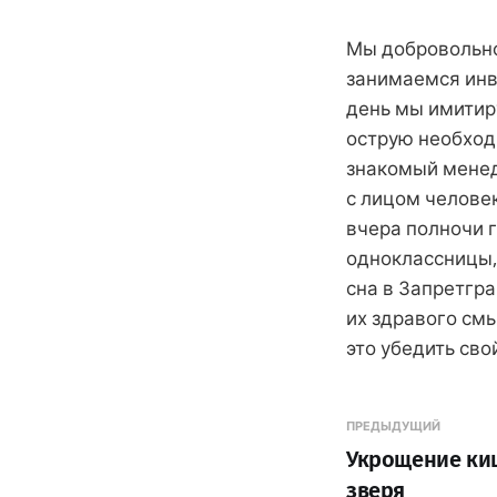
Мы добровольно
занимаемся инв
день мы имитир
острую необход
знакомый менед
с лицом человек
вчера полночи 
одноклассницы,
сна в Запретгр
их здравого см
это убедить сво
ПРЕДЫДУЩИЙ
Укрощение ки
зверя