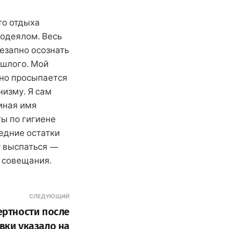
то отдыха
одеялом. Весь
езапно осознать
ошлого. Мой
вно просыпается
низму. Я сам
иная имя
ы по гигиене
едние остатки
у выспаться —
о совещания.
СЛЕДУЮЩИЙ
ертности после
вки указало на