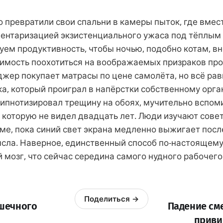
 превратили свои спальни в камеры пыток, где вмес
ентаризацией экзистенциального ужаса под тёплым 
уем продуктивность, чтобы ночью, подобно котам, вн
имость поохотиться на воображаемых призраков пр
жер покупает матрасы по цене самолёта, но всё ра
а, который проиграл в напёрстки собственному орга
гипнотизировал трещину на обоях, мучительно вспом
 которую не видел двадцать лет. Люди изучают совет
аме, пока синий свет экрана медленно выжигает посл
ысла. Наверное, единственный способ по-настоящем
й мозг, что сейчас середина самого нудного рабочег
Поделиться →
шечного
Падение см
приви