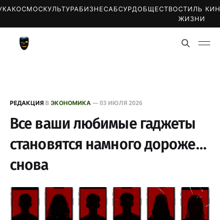
УКА
КОСМОС
КУЛЬТУРА
БИЗНЕС
АБСУРД
ОБЩЕСТВО
СТИЛЬ
КИ
ЖИЗНИ
РЕДАКЦИЯ
В
ЭКОНОМИКА
—
03 ИЮЛЯ 2026
Все ваши любимые гаджеты
становятся намного дороже…
снова